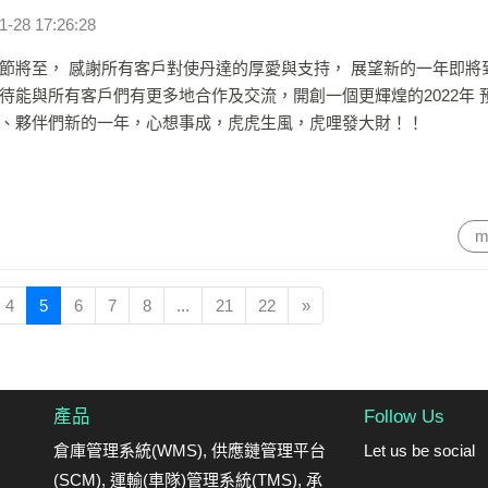
1-28 17:26:28
節將至， 感謝所有客戶對使丹達的厚愛與支持， 展望新的一年即將
待能與所有客戶們有更多地合作及交流，開創一個更輝煌的2022年 
、夥伴們新的一年，心想事成，虎虎生風，虎哩發大財！！
m
4
5
6
7
8
...
21
22
»
產品
Follow Us
倉庫管理系統(WMS)
,
供應鏈管理平台
Let us be social
(SCM)
,
運輸(車隊)管理系統(TMS)
, 承