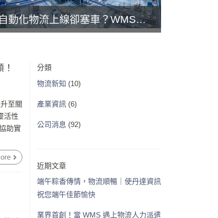
自動化物流上線卻塞車？WMS整合三大盲點，導入前必看｜使丹達資訊
頸！
分類
物流新知
(10)
提升至關
產業資訊
(6)
靈活性
公司消息
(92)
其協助實
ore
近期文章
端午粽香傳情，物流順暢｜使丹達資訊
祝您端午佳節愉快
業界首創！當 WMS 遇上物流人力派遣