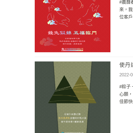
#農曆
來，我
位客戶
使丹
2022-0
#粽子
心願，
佳節快