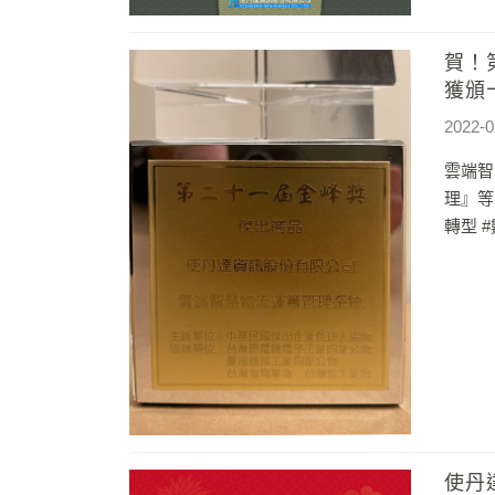
賀！
獲頒
2022-0
雲端智
理』等
轉型 
使丹