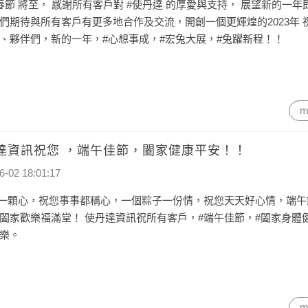
春節 將至， 感謝所有客戶對 #使丹達 的厚愛與支持， 展望新的一年
們期待與所有客戶有更多地合作及交流，開創一個更輝煌的2023年 
、夥伴們，新的一年，#心想事成，#宏兔大展，#兔躍新程！！
m
達資訊祝您 ，端午佳節，闔家健康平安！！
6-02 18:01:17
 一顆心，祝您事事都稱心，一個粽子一份情，祝您天天好心情，端午
闔家歡樂福滿堂！ 使丹達資訊祝所有客戶，#端午佳節，#闔家身體
樂。
m