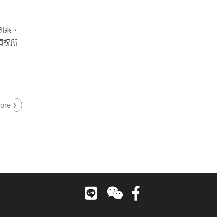
到來，
預祝所
ore