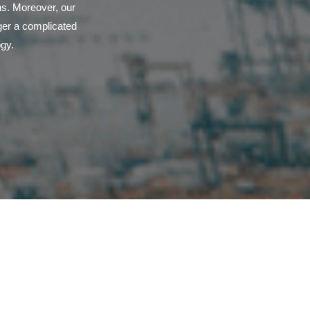
ns. Moreover, our
nger a complicated
ogy.