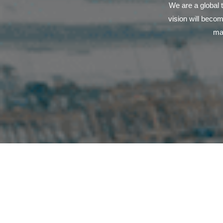
We are a global 
vision will becom
mat